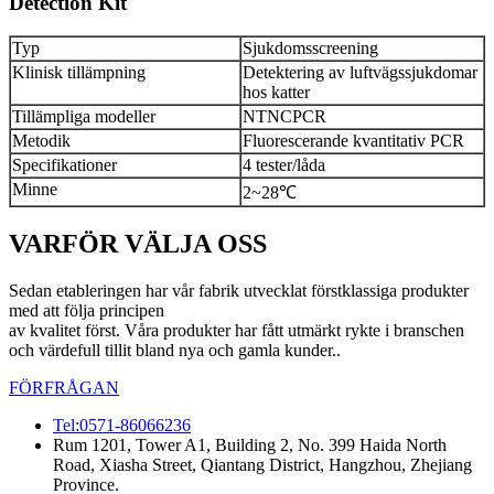
Detection Kit
Typ
Sjukdomsscreening
Klinisk tillämpning
Detektering av luftvägssjukdomar
hos katter
Tillämpliga modeller
NTNCPCR
Metodik
Fluorescerande kvantitativ PCR
Specifikationer
4 tester/låda
Minne
2~28℃
VARFÖR VÄLJA OSS
Sedan etableringen har vår fabrik utvecklat förstklassiga produkter
med att följa principen
av kvalitet först. Våra produkter har fått utmärkt rykte i branschen
och värdefull tillit bland nya och gamla kunder..
FÖRFRÅGAN
Tel:0571-86066236
Rum 1201, Tower A1, Building 2, No. 399 Haida North
Road, Xiasha Street, Qiantang District, Hangzhou, Zhejiang
Province.