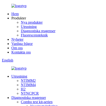
Hem
Produkter
Nya produkter
Utrustning
Diagnostiska reagenser
Fluorescensteknik
Nyheter
Vanliga frågor
Om oss
Kontakta oss
English
Utrustning
NTIMM2
NTIMM4
H2
NTNCPCR
Diagnostiska reagenser
Combo test kit-serien