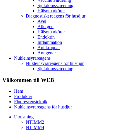
Vaccinutvärdering
Sjukdomsscreening
Hälsomarkörer
Diagnostiskt reagens för husdjur
Avel
Allergen
Hälsomarkörer
Endokrin
Inflammation
Antikroppar
Antigener
Nukleinsyrareagens
Nukleinsyrareagens för husdjur
Sjukdomsscreening
Välkommen till WEB
Hem
Produkter
Fluorescensteknik
Nukleinsyrareagens för husdjur
Utrustning
NTIMM2
NTIMM4