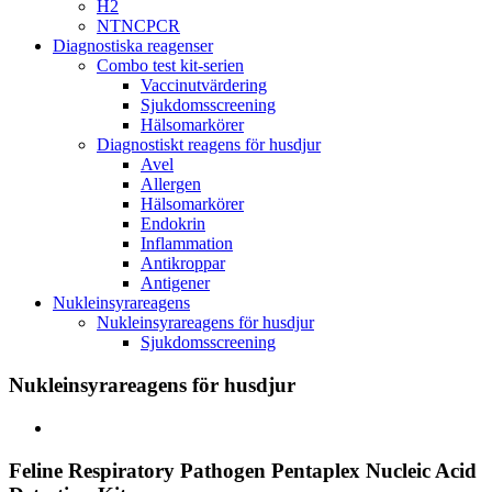
H2
NTNCPCR
Diagnostiska reagenser
Combo test kit-serien
Vaccinutvärdering
Sjukdomsscreening
Hälsomarkörer
Diagnostiskt reagens för husdjur
Avel
Allergen
Hälsomarkörer
Endokrin
Inflammation
Antikroppar
Antigener
Nukleinsyrareagens
Nukleinsyrareagens för husdjur
Sjukdomsscreening
Nukleinsyrareagens för husdjur
Feline Respiratory Pathogen Pentaplex Nucleic Acid