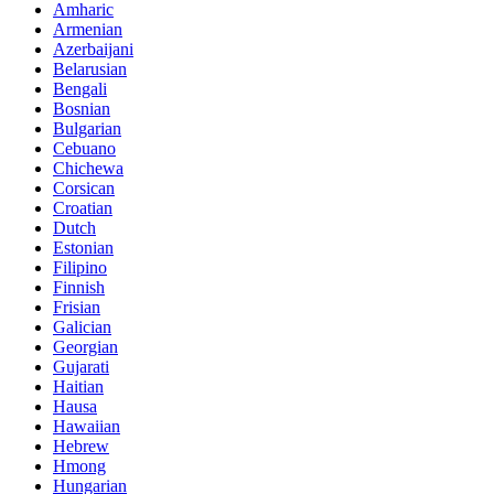
Amharic
Armenian
Azerbaijani
Belarusian
Bengali
Bosnian
Bulgarian
Cebuano
Chichewa
Corsican
Croatian
Dutch
Estonian
Filipino
Finnish
Frisian
Galician
Georgian
Gujarati
Haitian
Hausa
Hawaiian
Hebrew
Hmong
Hungarian