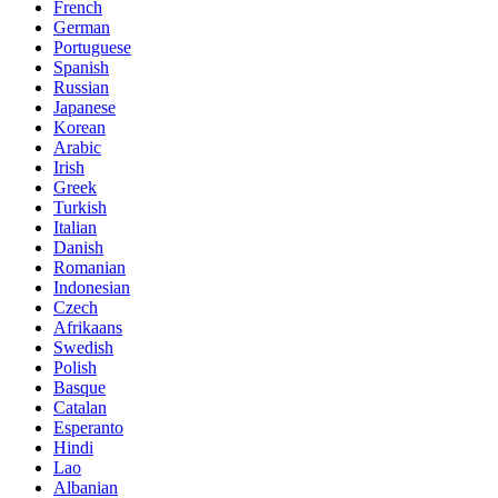
French
German
Portuguese
Spanish
Russian
Japanese
Korean
Arabic
Irish
Greek
Turkish
Italian
Danish
Romanian
Indonesian
Czech
Afrikaans
Swedish
Polish
Basque
Catalan
Esperanto
Hindi
Lao
Albanian