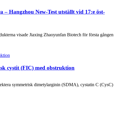
 – Hangzhou New-Test utställt vid 17:e öst-
rodukterna visade Jiaxing Zhaoyunfan Biotech för första gången
sk cystit (FIC) med obstruktion
etektera symmetrisk dimetylarginin (SDMA), cystatin C (CysC)