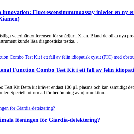
m innovation: Fluorescensimmunoassay inleder en ny era
(Xiamen)
västliga veterinärkonferensen för smådjur i Xi'an. Bland de olika nya p
strument kunde läsa diagnostiska testka...
 Function Combo Test Kit i ett fall av felin idiopati
o Test Kit Detta kit kräver endast 100 μL plasma och kan samtidigt d
ter. Speciellt utformad för bedömning av njurfunktion...
imala lösningen för Giardia-detektering?