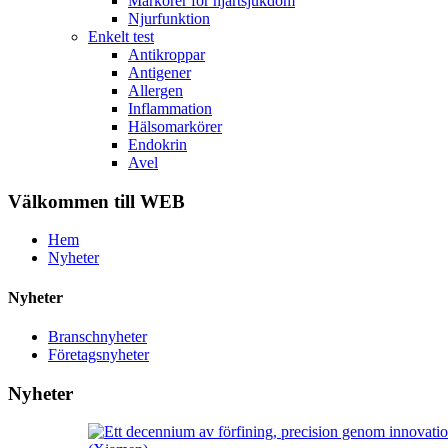
Markörer för hjärtsjukdom
Njurfunktion
Enkelt test
Antikroppar
Antigener
Allergen
Inflammation
Hälsomarkörer
Endokrin
Avel
Välkommen till WEB
Hem
Nyheter
Nyheter
Branschnyheter
Företagsnyheter
Nyheter