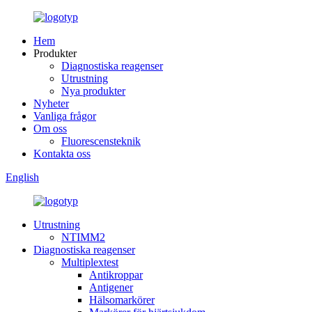
Hem
Produkter
Diagnostiska reagenser
Utrustning
Nya produkter
Nyheter
Vanliga frågor
Om oss
Fluorescensteknik
Kontakta oss
English
Utrustning
NTIMM2
Diagnostiska reagenser
Multiplextest
Antikroppar
Antigener
Hälsomarkörer