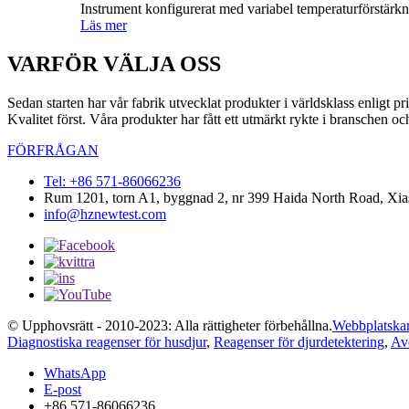
Instrument konfigurerat med variabel temperaturförstärkn
Läs mer
VARFÖR VÄLJA OSS
Sedan starten har vår fabrik utvecklat produkter i världsklass enligt pr
Kvalitet först. Våra produkter har fått ett utmärkt rykte i branschen o
FÖRFRÅGAN
Tel: +86 571-86066236
Rum 1201, torn A1, byggnad 2, nr 399 Haida North Road, Xiash
info@hznewtest.com
© Upphovsrätt - 2010-2023: Alla rättigheter förbehållna.
Webbplatskar
Diagnostiska reagenser för husdjur
,
Reagenser för djurdetektering
,
Av
WhatsApp
E-post
+86 571-86066236