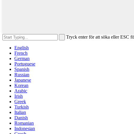
Tryck enter för att söka eller ESC fö
English
French
German
Portuguese
Spanish
Russian
Japanese
Korean
Arabic
Irish
Greek
Turkish
Italian
Danish
Romanian
Indonesian
Czech