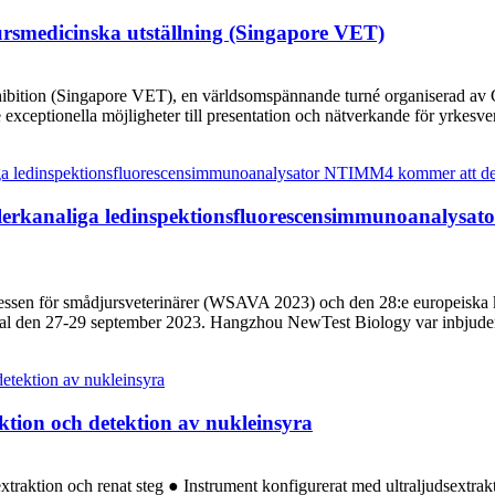
ursmedicinska utställning (Singapore VET)
ibition (Singapore VET), en världsomspännande turné organiserad av C
 exceptionella möjligheter till presentation och nätverkande för yrkesv
flerkanaliga ledinspektionsfluorescensimmunoanaly
ressen för smådjursveterinärer (WSAVA 2023) och den 28:e europeiska 
gal den 27-29 september 2023. Hangzhou NewTest Biology var inbjuden
ktion och detektion av nukleinsyra
xtraktion och renat steg ● Instrument konfigurerat med ultraljudsextr