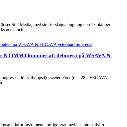
loser Still Media, med sin storslagna öppning den 13 oktober
erksamma och ...
sator NTIMM4 kommer att debutera på WSAVA &
kongressen för sällskapsdjursveterinärer (den 28:e FECAVA
...
aktionsmodul ● Instrument konfigurerat med helautomatisk ●