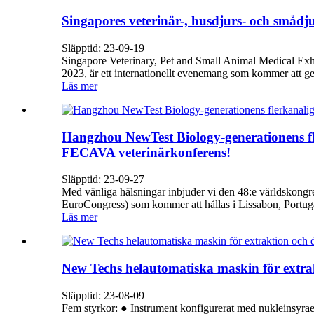
Singapores veterinär-, husdjurs- och smådj
Släpptid: 23-09-19
Singapore Veterinary, Pet and Small Animal Medical Exh
2023, är ett internationellt evenemang som kommer att ge
Läs mer
Hangzhou NewTest Biology-generationens 
FECAVA veterinärkonferens!
Släpptid: 23-09-27
Med vänliga hälsningar inbjuder vi den 48:e världskong
EuroCongress) som kommer att hållas i Lissabon, Portu
Läs mer
New Techs helautomatiska maskin för extra
Släpptid: 23-08-09
Fem styrkor: ● Instrument konfigurerat med nukleinsyrae