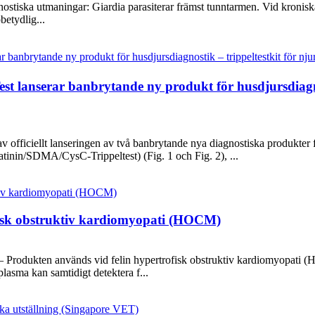
stiska utmaningar: Giardia parasiterar främst tunntarmen. Vid kroniska 
betydlig...
anserar banbrytande ny produkt för husdjursdiagnost
officiellt lanseringen av två banbrytande nya diagnostiska produkter
eatinin/SDMA/CysC-Trippeltest) (Fig. 1 och Fig. 2), ...
fisk obstruktiv kardiomyopati (HOCM)
Produkten används vid felin hypertrofisk obstruktiv kardiomyopati (
lasma kan samtidigt detektera f...