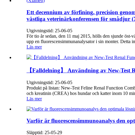
Ett decennium av förfining, precision geno
västliga veterinärkonferensen för smådjur 
Utgivningstid: 25-06-05
För tio år sedan, den 11 maj 2015, hölls den sjunde öst-
upp en fluorescensimmunanalysator i sin monter. Detta in
Läs mer
【Falldelning】 Användning av New-Test Renal
Utgivningstid: 25-06-05
Produkt på listan: New-Test Feline Renal Function Comb
och kreatinin (CREA) hos hundar och katter inom 10 minu
Läs mer
Varför är fluorescensimmunoanalys den opt
Släpptid: 25-05-29