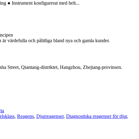
ing ● Instrument konfigurerat med helt...
incipen
ch är värdefulla och pålitliga bland nya och gamla kunder.
a Street, Qiantang-distriktet, Hangzhou, Zhejiang-provinsen.
ta
elsklass
,
Reagens
,
Djurreagenser
,
Diagnostiska reagenser för djur
,