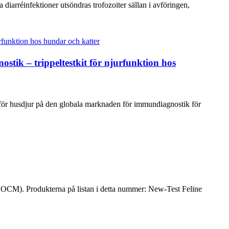
diarréinfektioner utsöndras trofozoiter sällan i avföringen,
ik – trippeltestkit för njurfunktion hos
 för husdjur på den globala marknaden för immundiagnostik för
HOCM). Produkterna på listan i detta nummer: New-Test Feline